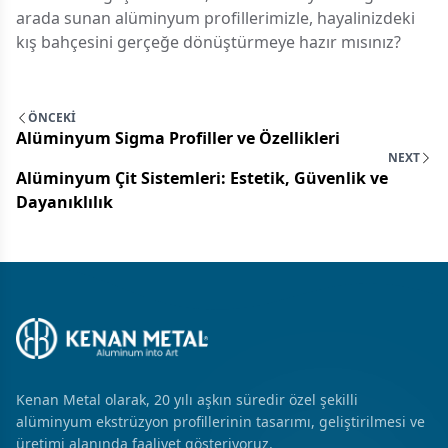
arada sunan alüminyum profillerimizle, hayalinizdeki
kış bahçesini gerçeğe dönüştürmeye hazır mısınız?
ÖNCEKİ
Alüminyum Sigma Profiller ve Özellikleri
NEXT
Alüminyum Çit Sistemleri: Estetik, Güvenlik ve
Dayanıklılık
Kenan Metal olarak, 20 yılı aşkın süredir özel şekilli
alüminyum ekstrüzyon profillerinin tasarımı, geliştirilmesi ve
üretimi alanında faaliyet gösteriyoruz.