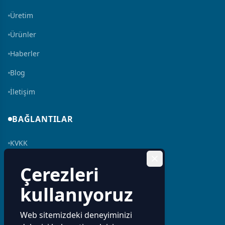
Üretim
Ürünler
Haberler
Blog
İletişim
BAĞLANTILAR
KVKK
Çerez Politikası
Çerezleri
İnsan Kaynakları
kullanıyoruz
Bilgi Toplumu Hizmeti
Web sitemizdeki deneyiminizi